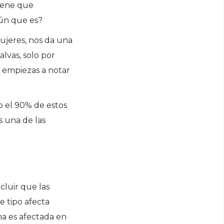
tiene que
mún que es?
ujeres, nos da una
lvas, solo por
i empiezas a notar
do el 90% de estos
s una de las
luir que las
e tipo afecta
na es afectada en