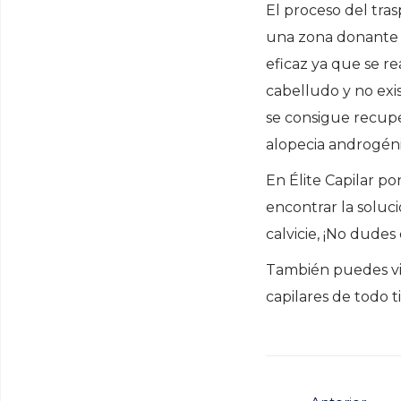
El proceso del tras
una zona donante e
eficaz ya que se re
cabelludo y no exi
se consigue recuper
alopecia androgéni
En Élite Capilar po
encontrar la soluc
calvicie, ¡No dude
También puedes vi
capilares de todo t