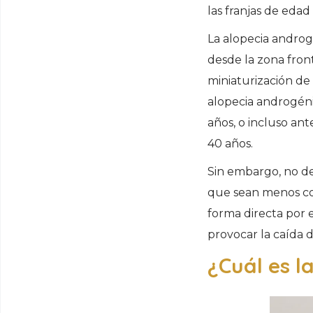
las franjas de eda
La alopecia androgé
desde la zona fron
miniaturización de 
alopecia androgéni
años, o incluso ant
40 años.
Sin embargo, no de
que sean menos co
forma directa por e
provocar la caída d
¿Cuál es l