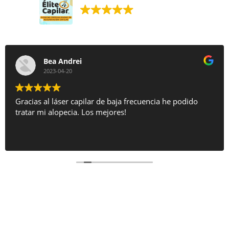
395 reseñas Google
Bea Andrei
2023-04-20
Gracias al láser capilar de baja frecuencia he podido
tratar mi alopecia. Los mejores!