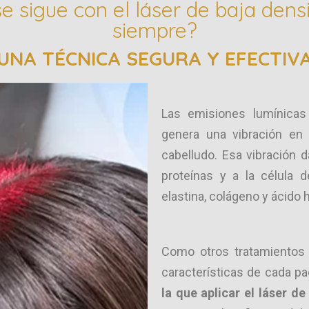
e sigue con el láser de baja den
siempre?
UNA TÉCNICA SEGURA Y EFECTIV
Las emisiones lumínica
genera una vibración en
cabelludo. Esa vibración 
proteínas y a la célula 
elastina, colágeno y ácido h
Como otros tratamientos 
características de cada pa
la que aplicar el láser d