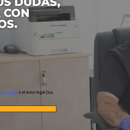
US DUDAS,
 CON
OS.