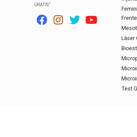
GRATIS”.
Femin
Frente
Mesote
Láser 
Bioest
Microp
Microi
Microi
Test G