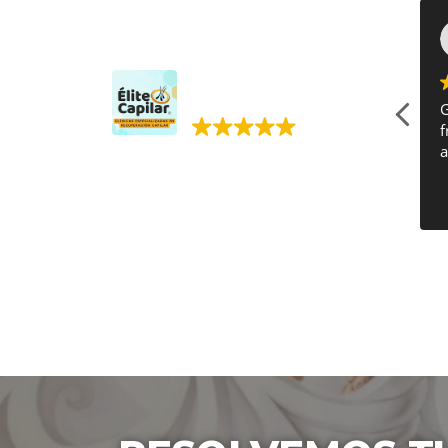
Elena Martha L
2023-04-21
Élite Capilar. Injerto
capilar.
null
G
f
a
395 reseñas Google