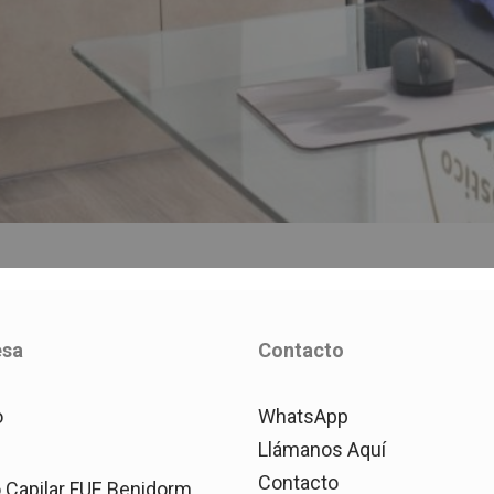
esa
Contacto
o
WhatsApp
Llámanos Aquí
Contacto
o Capilar FUE Benidorm