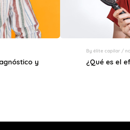
By
élite capilar
/
n
19
iagnóstico y
Ene
¿Qué es el e