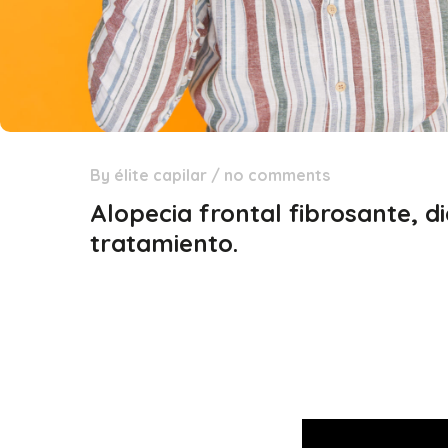
By
élite capilar
/
no comments
28
Ene
Alopecia frontal fibrosante, d
tratamiento.