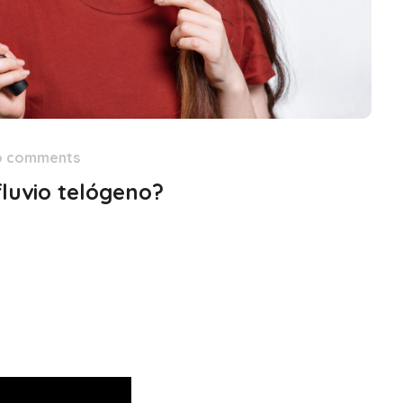
o comments
fluvio telógeno?