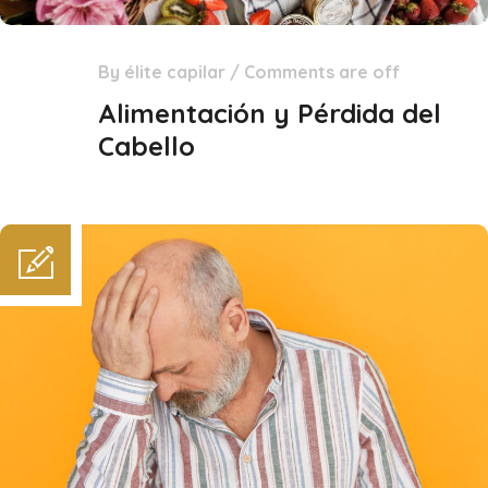
By
élite capilar
/
Comments are off
18
Feb
Alimentación y Pérdida del
Cabello