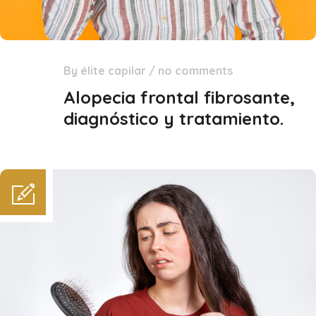
By
élite capilar
/
no comments
28
Ene
Alopecia frontal fibrosante,
diagnóstico y tratamiento.