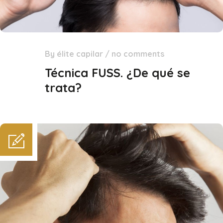
By
élite capilar
/
no comments
22
Jun
Técnica FUSS. ¿De qué se
trata?