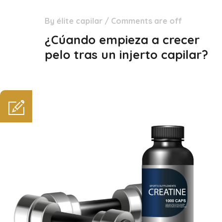
By
élite capilar
/
Comments are off
02
Mar
¿Cúando empieza a crecer
pelo tras un injerto capilar?