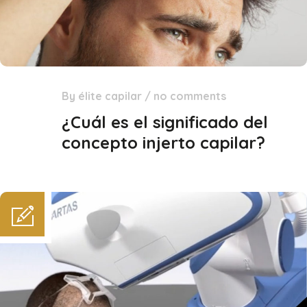
By
élite capilar
/
no comments
13
May
¿Cuál es el significado del
concepto injerto capilar?