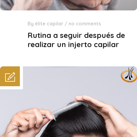
By
élite capilar
/
no comments
24
Jun
Rutina a seguir después de
realizar un injerto capilar