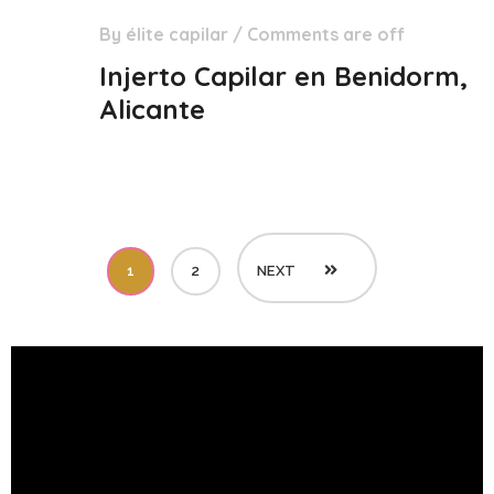
By
élite capilar
/
Comments are off
31
Dic
Injerto Capilar en Benidorm,
Alicante
1
2
NEXT