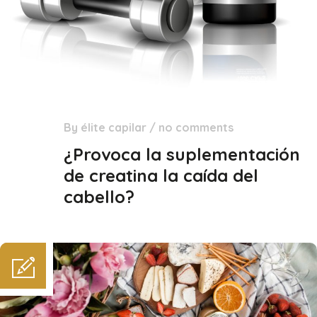
By
élite capilar
/
no comments
23
Feb
¿Provoca la suplementación
de creatina la caída del
cabello?