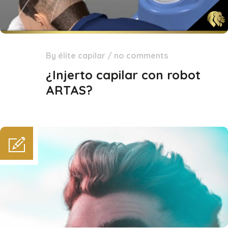
By
élite capilar
/
no comments
27
Abr
¿Injerto capilar con robot
ARTAS?