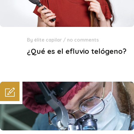
By
élite capilar
/
no comments
19
Ene
¿Qué es el efluvio telógeno?