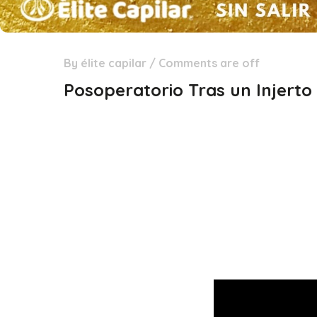
By
élite capilar
/
Comments are off
29
Dic
Posoperatorio Tras un Injerto