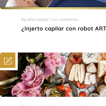
By
élite capilar
/
no comments
27
Abr
¿Injerto capilar con robot AR