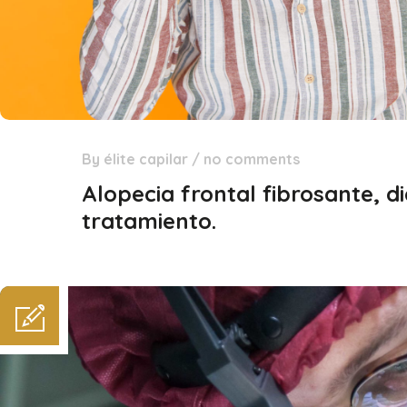
By
élite capilar
/
no comments
28
Ene
Alopecia frontal fibrosante, d
tratamiento.