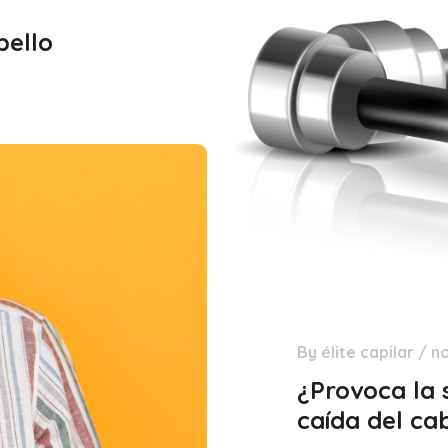
bello
By
élite capilar
/
n
23
Feb
¿Provoca la 
caída del ca