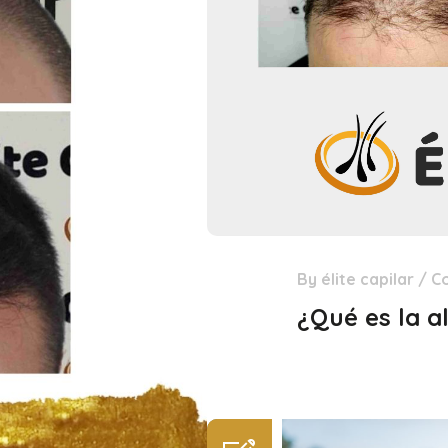
By
élite capilar
/
C
29
Dic
¿Qué es la a