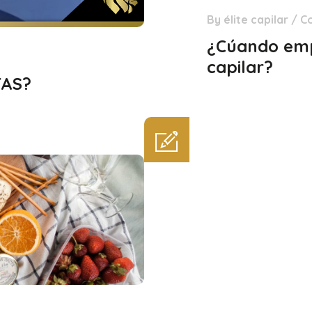
By
élite capilar
/
C
02
Mar
¿Cúando empi
capilar?
TAS?