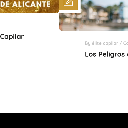
 Capilar
By
élite capilar
/
C
15
Dic
Los Peligros 