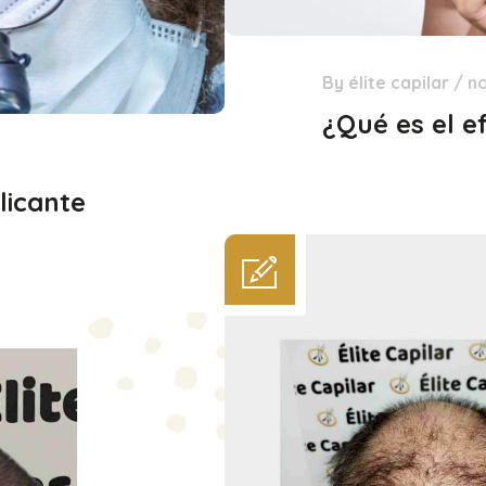
By
élite capilar
/
n
19
Ene
¿Qué es el e
licante