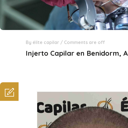
By
élite capilar
/
Comments are off
31
Dic
Injerto Capilar en Benidorm, A