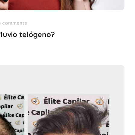
o comments
fluvio telógeno?