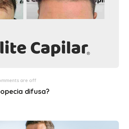
omments are off
lopecia difusa?