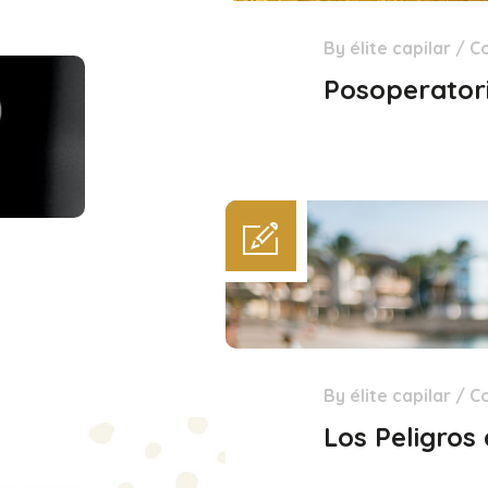
By
élite capilar
/
C
29
Dic
Posoperatori
By
élite capilar
/
C
15
Dic
Los Peligros 