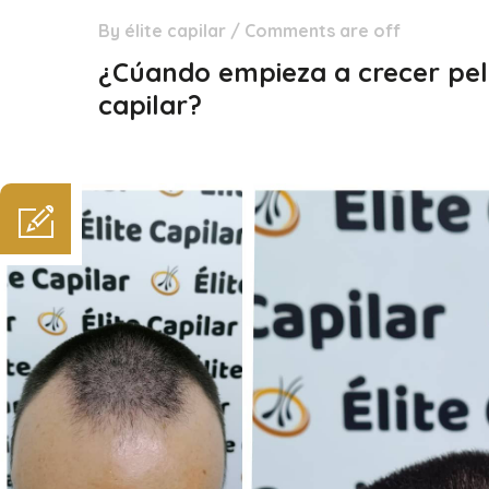
By
élite capilar
/
Comments are off
02
Mar
¿Cúando empieza a crecer pelo
capilar?