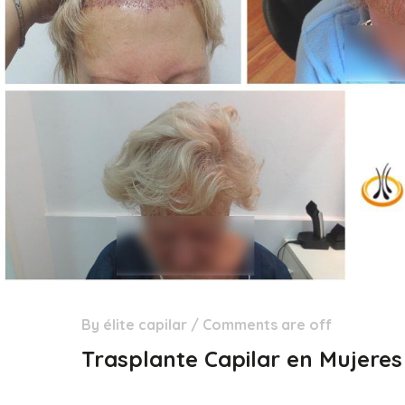
By
élite capilar
/
Comments are off
29
Dic
Trasplante Capilar en Mujeres