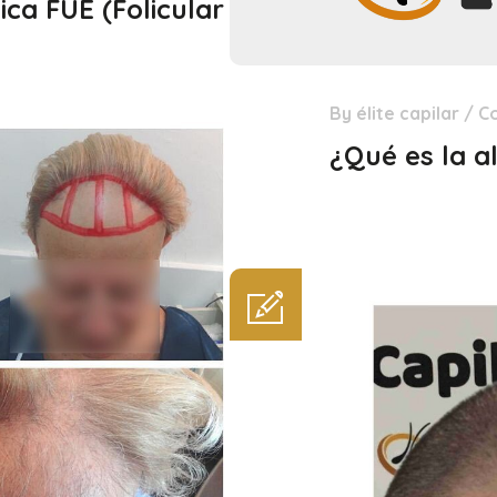
ica FUE (Folicular
By
élite capilar
/
C
29
Dic
¿Qué es la a