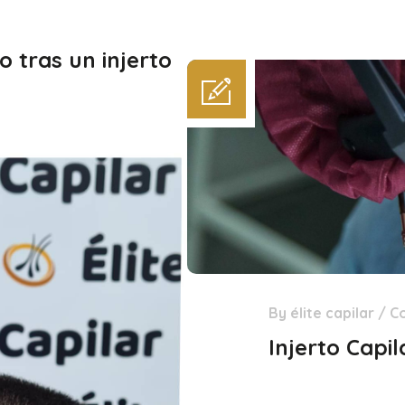
 tras un injerto
By
élite capilar
/
C
31
Dic
Injerto Capi