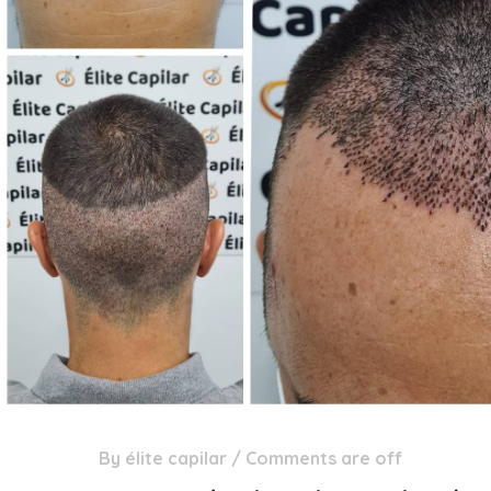
By
élite capilar
/
Comments are off
29