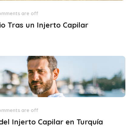
omments are off
o Tras un Injerto Capilar
omments are off
del Injerto Capilar en Turquía