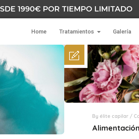
SDE 1990€ POR TIEMPO LIMITADO
Home
Tratamientos
Galería
By
élite capilar
/
C
18
Feb
Alimentación