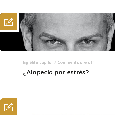
By
élite capilar
/
Comments are off
23
Dic
¿Alopecia por estrés?