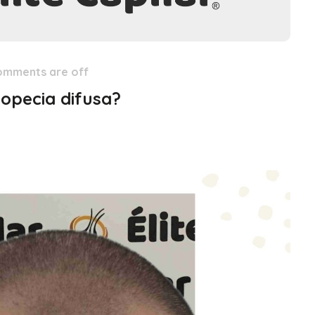
omments are off
lopecia difusa?