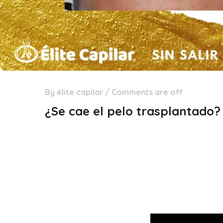
By
élite capilar
/
Comments are off
03
Dic
¿Se cae el pelo trasplantado?