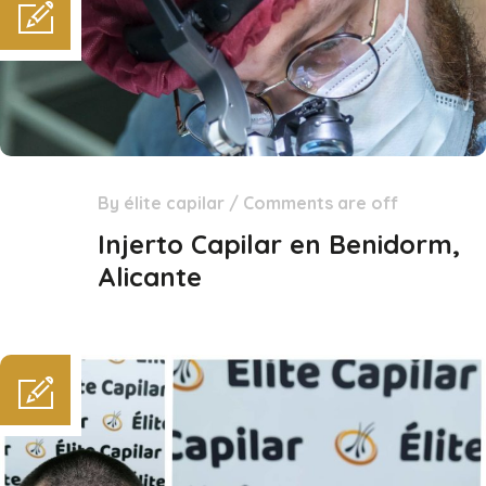
By
élite capilar
/
Comments are off
31
Dic
Injerto Capilar en Benidorm,
Alicante