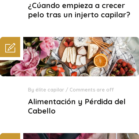
Mar
¿Cúando empieza a crecer
pelo tras un injerto capilar?
By
élite capilar
/
Comments are off
18
Feb
Alimentación y Pérdida del
Cabello