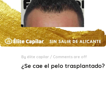
By
élite capilar
/
Comments are off
03
Dic
¿Se cae el pelo trasplantado?