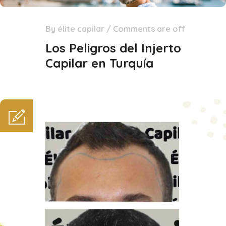
By
élite capilar
/
Comments are off
15
Dic
Los Peligros del Injerto
Capilar en Turquía