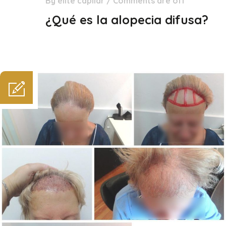
By
élite capilar
/
Comments are off
29
Dic
¿Qué es la alopecia difusa?