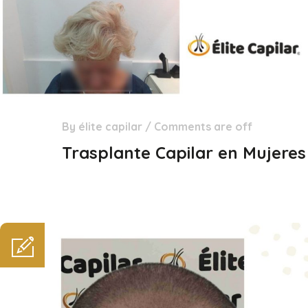
By
élite capilar
/
Comments are off
29
Dic
Trasplante Capilar en Mujeres