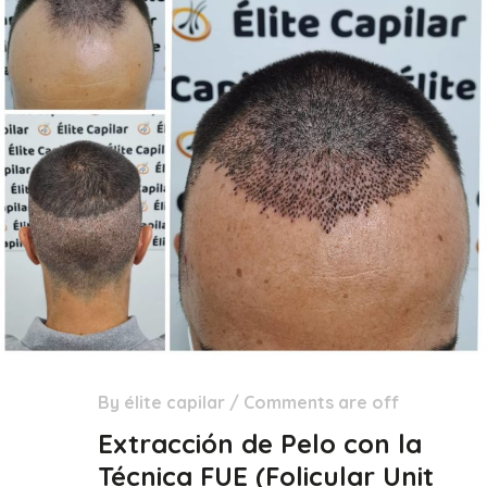
By
élite capilar
/
Comments are off
29
Dic
Extracción de Pelo con la
Técnica FUE (Folicular Unit