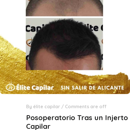
By
élite capilar
/
Comments are off
29
Dic
Posoperatorio Tras un Injerto
Capilar