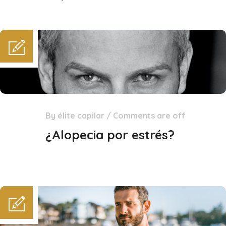
By
élite capilar
/
Comments are off
23
Dic
¿Alopecia por estrés?