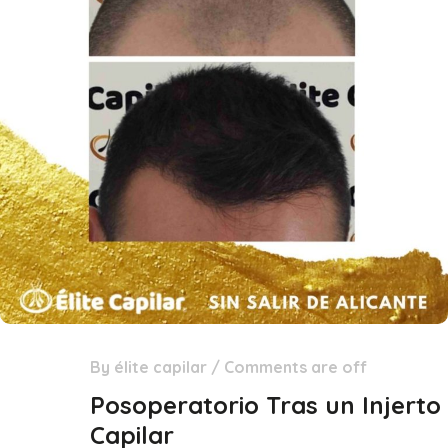
By
élite capilar
/
Comments are off
29
Dic
Posoperatorio Tras un Injerto
Capilar