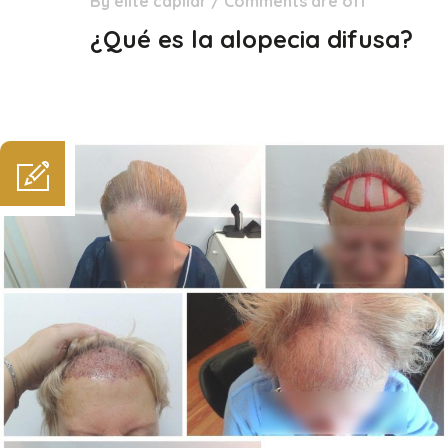
By
élite capilar
/
Comments are off
29
Dic
¿Qué es la alopecia difusa?