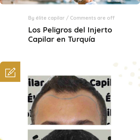
By
élite capilar
/
Comments are off
15
Dic
Los Peligros del Injerto
Capilar en Turquía