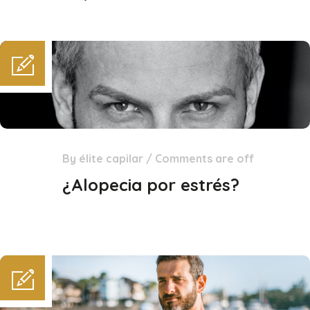
By
élite capilar
/
Comments are off
23
Dic
¿Alopecia por estrés?