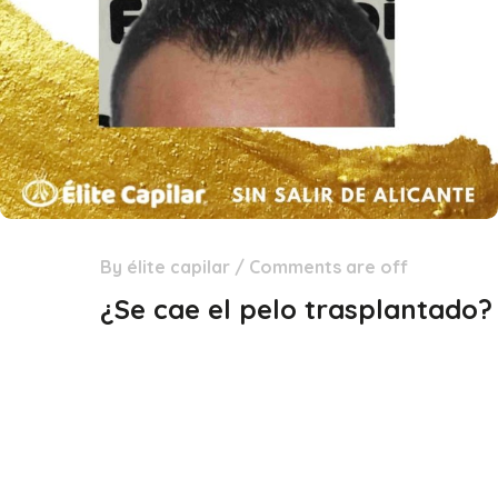
By
élite capilar
/
Comments are off
03
Dic
¿Se cae el pelo trasplantado?