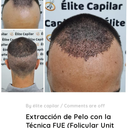
By
élite capilar
/
Comments are off
29
Dic
Extracción de Pelo con la
Técnica FUE (Folicular Unit