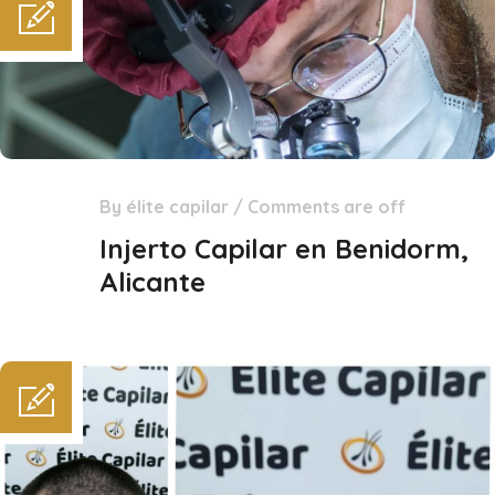
By
élite capilar
/
Comments are off
31
Dic
Injerto Capilar en Benidorm,
Alicante