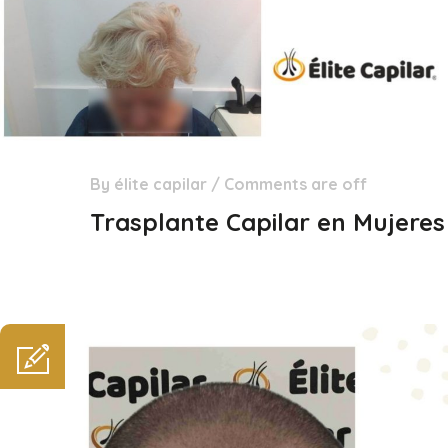
By
élite capilar
/
Comments are off
29
Dic
Trasplante Capilar en Mujeres