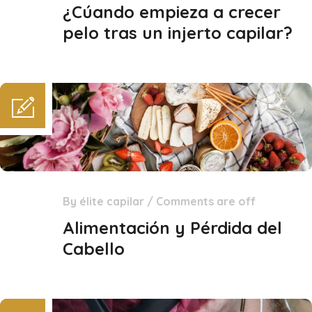
Mar
¿Cúando empieza a crecer
pelo tras un injerto capilar?
By
élite capilar
/
Comments are off
18
Feb
Alimentación y Pérdida del
Cabello